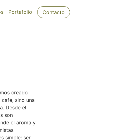
os
Portafolio
Contacto
emos creado
 café, sino una
a. Desde el
es son
nde el aroma y
nistas
es simple: ser